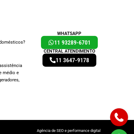
WHATSAPP
11 93289-6701
odomésticos?
CENTRAL ATENDIMENTO
11 3647-9178
assistência
e médio e
geradores,
Agência de SEO e performance digital