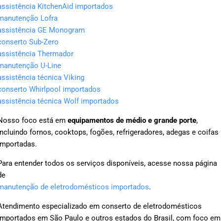
assistência KitchenAid importados
manutenção Lofra
assistência GE Monogram
conserto Sub-Zero
assistência Thermador
manutenção U-Line
assistência técnica Viking
conserto Whirlpool importados
assistência técnica Wolf importados
Nosso foco está em
equipamentos de médio e grande porte
,
incluindo fornos, cooktops, fogões, refrigeradores, adegas e coifas
importadas.
Para entender todos os serviços disponíveis, acesse nossa página
de
manutenção de eletrodomésticos importados
.
Atendimento especializado em conserto de eletrodomésticos
importados em São Paulo e outros estados do Brasil, com foco em