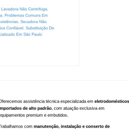
,
Lavadora Não Centrifuga
,
ra
,
Problemas Comuns Em
sistências
,
Secadora Não
ica Confiável
,
Substituição De
cializado Em São Paulo
Oferecemos assistência técnica especializada em
eletrodoméstico
importados de alto padrão
, com atuação exclusiva em
equipamentos premium e embutidos.
Trabalhamos com
manutenção, instalação e conserto de