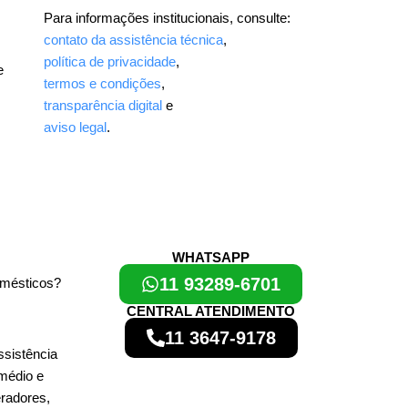
Para informações institucionais, consulte:
contato da assistência técnica
,
política de privacidade
,
e
termos e condições
,
transparência digital
e
aviso legal
.
WHATSAPP
11 93289-6701
omésticos?
CENTRAL ATENDIMENTO
11 3647-9178
ssistência
médio e
eradores,