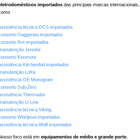
eletrodomésticos importados
das principais marcas internacionais,
como
assistência técnica DCS importados
conserto Gaggenau importados
conserto Ilve importados
manutenção JennAir
conserto Kenmore
assistência KitchenAid importados
manutenção Lofra
assistência GE Monogram
conserto Sub-Zero
assistência Thermador
manutenção U-Line
assistência técnica Viking
conserto Whirlpool importados
assistência técnica Wolf importados
Nosso foco está em
equipamentos de médio e grande porte
,