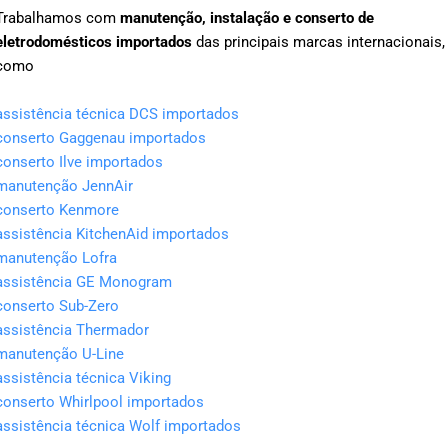
Trabalhamos com
manutenção, instalação e conserto de
eletrodomésticos importados
das principais marcas internacionais,
como
assistência técnica DCS importados
conserto Gaggenau importados
conserto Ilve importados
manutenção JennAir
conserto Kenmore
assistência KitchenAid importados
manutenção Lofra
assistência GE Monogram
conserto Sub-Zero
assistência Thermador
manutenção U-Line
assistência técnica Viking
conserto Whirlpool importados
assistência técnica Wolf importados