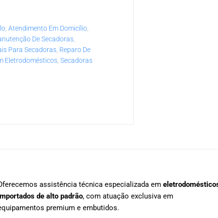
lo
,
Atendimento Em Domicílio
,
nutenção De Secadoras
,
ais Para Secadoras
,
Reparo De
m Eletrodomésticos
,
Secadoras
Oferecemos assistência técnica especializada em
eletrodoméstico
importados de alto padrão
, com atuação exclusiva em
equipamentos premium e embutidos.