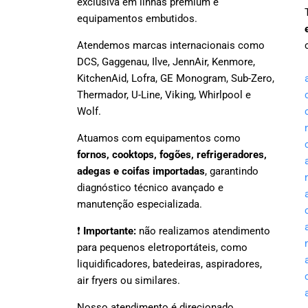
exclusiva em linhas premium e
equipamentos embutidos.
Atendemos marcas internacionais como
DCS, Gaggenau, Ilve, JennAir, Kenmore,
KitchenAid, Lofra, GE Monogram, Sub-Zero,
Thermador, U-Line, Viking, Whirlpool e
Wolf.
Atuamos com equipamentos como
fornos, cooktops, fogões, refrigeradores,
adegas e coifas importadas
, garantindo
diagnóstico técnico avançado e
manutenção especializada.
❗
Importante:
não realizamos atendimento
para pequenos eletroportáteis, como
liquidificadores, batedeiras, aspiradores,
air fryers ou similares.
Nosso atendimento é direcionado