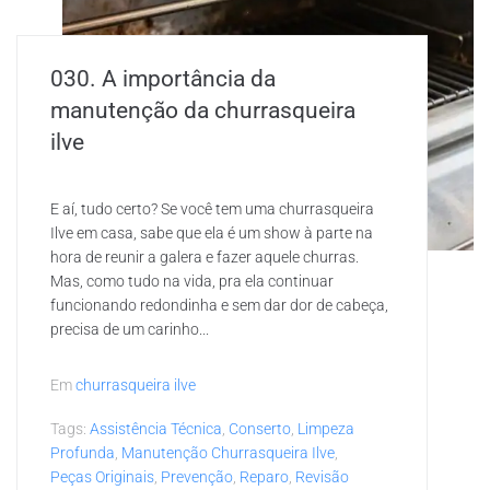
030. A importância da
manutenção da churrasqueira
ilve
E aí, tudo certo? Se você tem uma churrasqueira
Ilve em casa, sabe que ela é um show à parte na
hora de reunir a galera e fazer aquele churras.
Mas, como tudo na vida, pra ela continuar
funcionando redondinha e sem dar dor de cabeça,
precisa de um carinho...
Em
churrasqueira ilve
Tags:
Assistência Técnica
,
Conserto
,
Limpeza
Profunda
,
Manutenção Churrasqueira Ilve
,
Peças Originais
,
Prevenção
,
Reparo
,
Revisão