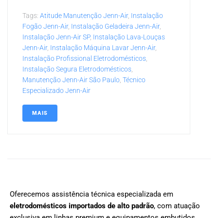
Tags:
Atitude Manutenção Jenn-Air
,
Instalação
Fogão Jenn-Air
,
Instalação Geladeira Jenn-Air
,
Instalação Jenn-Air SP
,
Instalação Lava-Louças
Jenn-Air
,
Instalação Máquina Lavar Jenn-Air
,
Instalação Profissional Eletrodomésticos
,
Instalação Segura Eletrodomésticos
,
Manutenção Jenn-Air São Paulo
,
Técnico
Especializado Jenn-Air
MAIS
Oferecemos assistência técnica especializada em
eletrodomésticos importados de alto padrão
, com atuação
exclusiva em linhas premium e equipamentos embutidos.