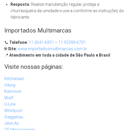
Resposta:
Realize manutenção regular, proteja a
churrasqueira da umidade e use-a conforme as instruções do
fabricante.
Importados Multimarcas
📞
Telefone:
11 3641-6951
–
11 93289-6701
🌐
Site:
www.importadosmultimarcas.com.br
📍
Atendimento em toda a cidade de São Paulo e Brasil
Visite nossas páginas:
Kitchenaid
Viking
Kenmore
Wolf
U-Line
Whirlpool
Gaggenau
Jenn-Air
GE Mmonogram