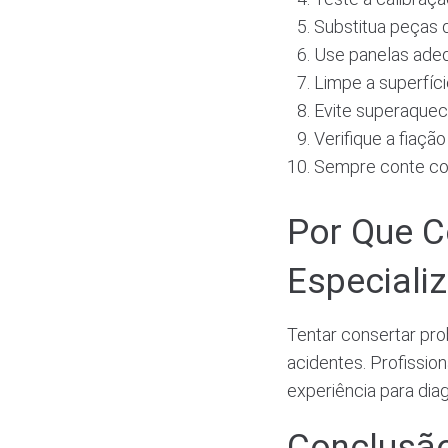
Substitua peças 
Use panelas adeq
Limpe a superfíc
Evite superaquec
Verifique a fiaçã
Sempre conte co
Por Que C
Especiali
Tentar consertar pr
acidentes. Profissi
experiência para dia
Conclusã