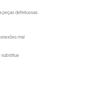
a peças defeituosas.
conexões mal
 substitua