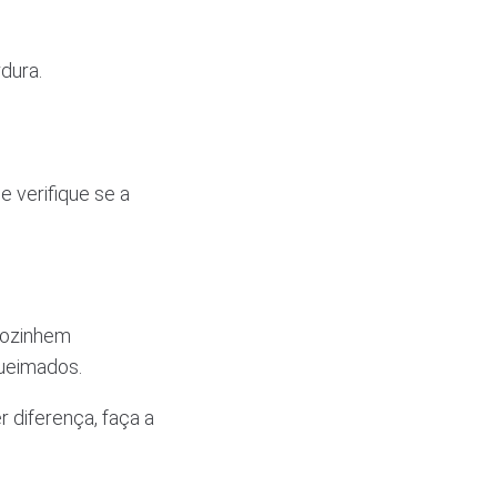
dura.
 verifique se a
cozinhem
queimados.
 diferença, faça a