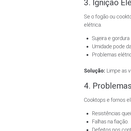
3. Ignição El
Se o fogão ou cookt
elétrica.
Sujeira e gordur
Umidade pode dani
Problemas elétr
Solução:
Limpe as ve
4. Problema
Cooktops e fornos el
Resistências que
Falhas na fiação.
Defeitos nos con