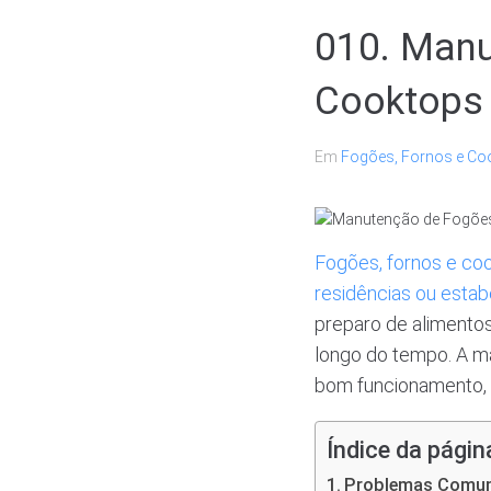
010. Manu
Cooktops
Em
Fogões, Fornos e Co
Fogões, fornos e co
residências ou esta
preparo de alimentos
longo do tempo. A ma
bom funcionamento, 
Índice da págin
Problemas Comun