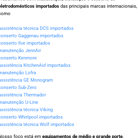
eletrodomésticos importados
das principais marcas internacionais,
como
assistência técnica DCS importados
conserto Gaggenau importados
conserto Ilve importados
manutenção JennAir
conserto Kenmore
assistência KitchenAid importados
manutenção Lofra
assistência GE Monogram
conserto Sub-Zero
assistência Thermador
manutenção U-Line
assistência técnica Viking
conserto Whirlpool importados
assistência técnica Wolf importados
Nosso foco está em
equipamentos de médio e grande porte
,