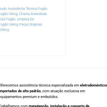
rtado
,
Assistência Técnica Fogão
Fogão Viking
,
Chama Amarelada
 Gás Fogão
,
Limpeza De
ogão Viking
,
Peças Originais
Viking
Oferecemos assistência técnica especializada em
eletrodoméstico
importados de alto padrão
, com atuação exclusiva em
equipamentos premium e embutidos.
Trabalhamos com
manutenção, instalação e conserto de