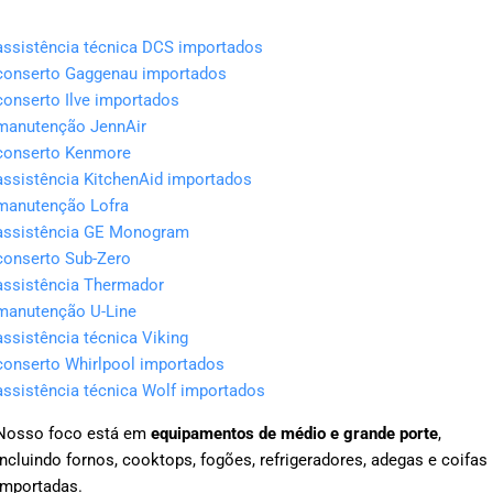
assistência técnica DCS importados
conserto Gaggenau importados
conserto Ilve importados
manutenção JennAir
conserto Kenmore
assistência KitchenAid importados
manutenção Lofra
assistência GE Monogram
conserto Sub-Zero
assistência Thermador
manutenção U-Line
assistência técnica Viking
conserto Whirlpool importados
assistência técnica Wolf importados
Nosso foco está em
equipamentos de médio e grande porte
,
incluindo fornos, cooktops, fogões, refrigeradores, adegas e coifas
importadas.