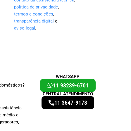
política de privacidade
,
termos e condições
,
transparência digital
e
aviso legal
.
WHATSAPP
11 93289-6701
odomésticos?
CENTRAL ATENDIMENTO
11 3647-9178
assistência
e médio e
geradores,