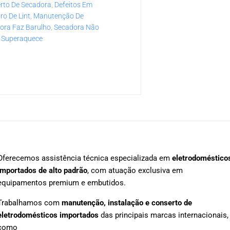
rto De Secadora
,
Defeitos Em
tro De Lint
,
Manutenção De
ora Faz Barulho
,
Secadora Não
 Superaquece
Oferecemos assistência técnica especializada em
eletrodoméstico
importados de alto padrão
, com atuação exclusiva em
equipamentos premium e embutidos.
Trabalhamos com
manutenção, instalação e conserto de
eletrodomésticos importados
das principais marcas internacionais,
como