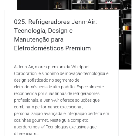
025. Refrigeradores Jenn-Air:
Tecnologia, Design e
Manutenção para
Eletrodomésticos Premium
A Jenn-Air, marca premium da Whirlpool
Corporation, é sinônimo de inovação tecnológica e
design sofisticado no segmento de
eletrodomésticos de alto padrão. Especialmente
reconhecida por suas linhas de refrigeradores
profissionais, a Jenn-Air oferece soluções que
combinam performance excepcional,
personalização avançada e integração perfeita em
cozinhas gourmet. Neste guia completo,
abordaremos: ✅ Tecnologias exclusivas que
diferenciam...