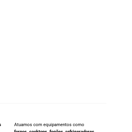
s
Atuamos com equipamentos como
fornos, cooktops, fogões, refrigeradores,