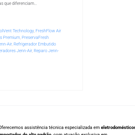
s que diferenciam...
olVent Technology
,
FreshFlow Air
os Premium
,
PreservaFresh
enn-Air
,
Refrigerador Embutido
eradores Jenn-Air
,
Reparo Jenn-
Oferecemos assistência técnica especializada em
eletrodoméstico
importados de alto padrão
, com atuação exclusiva em