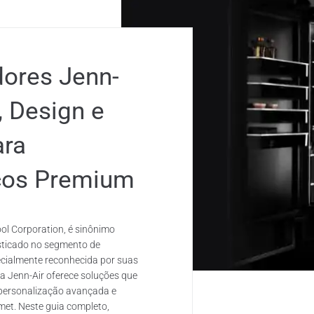
dores Jenn-
, Design e
ara
cos Premium
ol Corporation, é sinônimo
isticado no segmento de
ecialmente reconhecida por suas
, a Jenn-Air oferece soluções que
personalização avançada e
met. Neste guia completo,