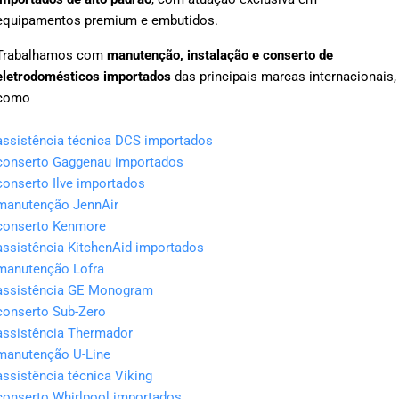
equipamentos premium e embutidos.
Trabalhamos com
manutenção, instalação e conserto de
eletrodomésticos importados
das principais marcas internacionais,
como
assistência técnica DCS importados
conserto Gaggenau importados
conserto Ilve importados
manutenção JennAir
conserto Kenmore
assistência KitchenAid importados
manutenção Lofra
assistência GE Monogram
conserto Sub-Zero
assistência Thermador
manutenção U-Line
assistência técnica Viking
conserto Whirlpool importados