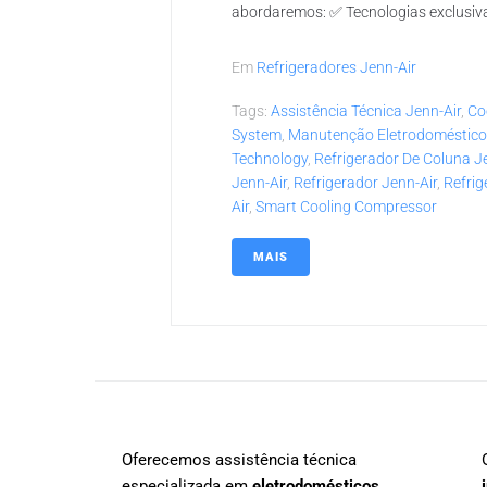
abordaremos: ✅ Tecnologias exclusiva
Em
Refrigeradores Jenn-Air
Tags:
Assistência Técnica Jenn-Air
,
Co
System
,
Manutenção Eletrodoméstic
Technology
,
Refrigerador De Coluna J
Jenn-Air
,
Refrigerador Jenn-Air
,
Refrig
Air
,
Smart Cooling Compressor
MAIS
Oferecemos assistência técnica
especializada em
eletrodomésticos